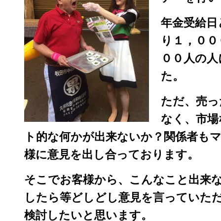
年金受給日
り１，００
００人の人
た。
ただ、売っ
なく、市場
ト的な何かが出来ないか？関係者も
様に意見を出し合っております。
そこでお客様から、こんなこと出来
したら等どしどし意見を言っていた
検討したいと思います。