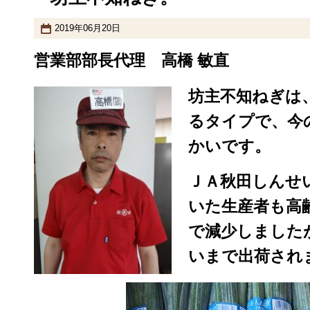
2019年06月20日
営業部部長代理 高橋 敏直
坊主不知ねぎは
るタイプで、今
かいです。
ＪＡ秋田しんせ
いた生産者も高
で減少しました
いまで出荷され