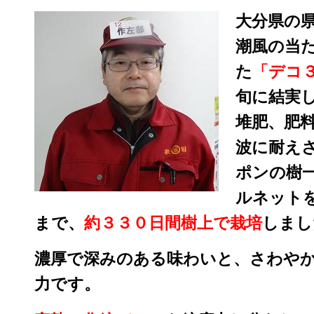
大分県の
潮風の当
た
「デコ
旬に結実
堆肥、肥
波に耐え
ポンの樹
ルネット
まで、
約３３０日間樹上で栽培
しまし
濃厚で深みのある味わいと、さわや
力です。