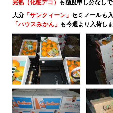
完熟（化粧デコ）
も糖度申し分なしで
大分
「サンクィーン」
セミノールも
「ハウスみかん」
も今週より入荷し