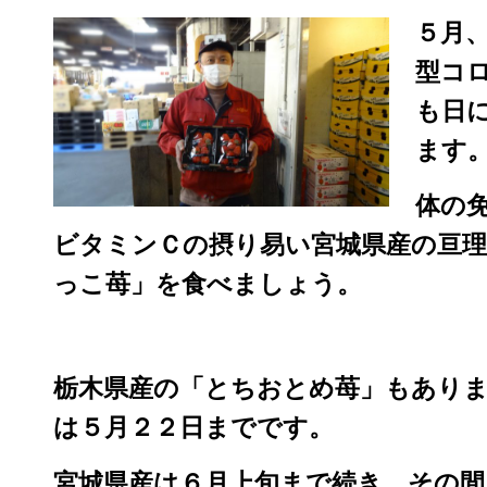
５月
型コ
も日
ます
体の
ビタミンＣの摂り易い宮城県産の亘理
っこ苺」を食べましょう。
栃木県産の「とちおとめ苺」もあり
は５月２２日までです。
宮城県産は６月上旬まで続き、その間